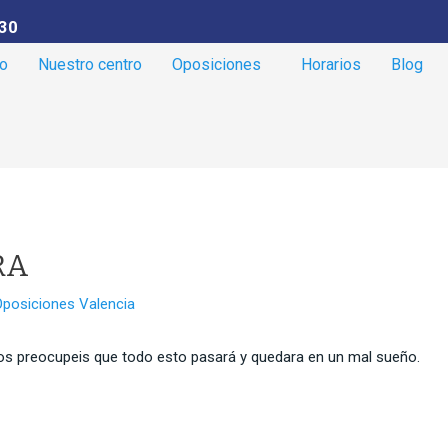
30
io
Nuestro centro
Oposiciones
Horarios
Blog
RA
Oposiciones Valencia
s preocupeis que todo esto pasará y quedara en un mal sueño.