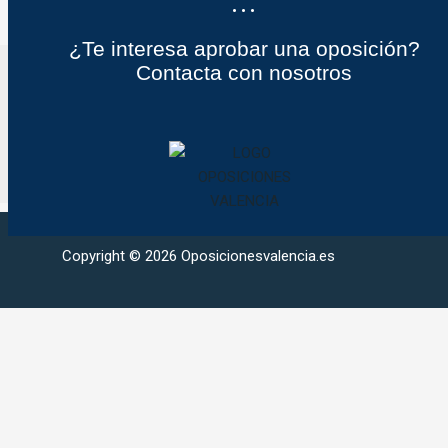
...
¿Te interesa aprobar una oposición?
L
R
Contacta con nosotros
Síguenos
i
e
n
d
k
e
e
s
d
S
i
o
Copyright © 2026 Oposicionesvalencia.es
n
c
i
a
l
e