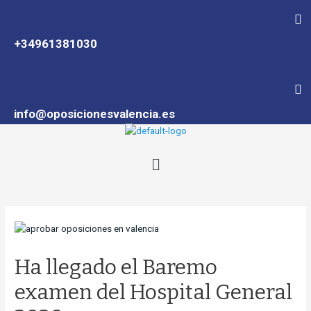
al
contenido
+34961381030
info@oposicionesvalencia.es
Menú
Navegación
de
entradas
Ha llegado el Baremo
examen del Hospital General