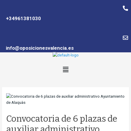
al
contenido
+34961381030
info@oposicionesvalencia.es
Menú
Navegación
de
entradas
Convocatoria de 6 plazas de
auxiliar administrativo