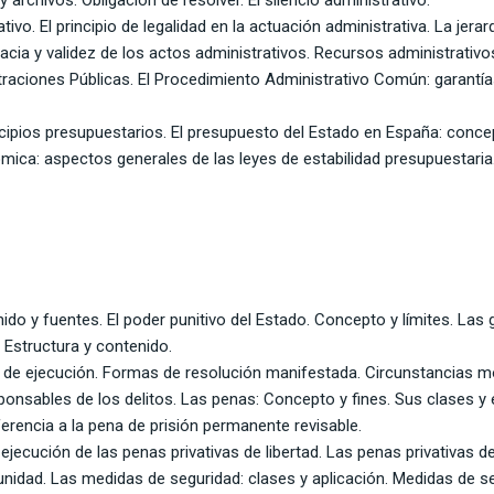
vo. El principio de legalidad en la actuación administrativa. La jerarq
cia y validez de los actos administrativos. Recursos administrativos
traciones Públicas. El Procedimiento Administrativo Común: garantía
ncipios presupuestarios. El presupuesto del Estado en España: conc
mica: aspectos generales de las leyes de estabilidad presupuestaria
do y fuentes. El poder punitivo del Estado. Concepto y límites. Las g
 Estructura y contenido.
 de ejecución. Formas de resolución manifestada. Circunstancias mod
onsables de los delitos. Las penas: Concepto y fines. Sus clases y e
eferencia a la pena de prisión permanente revisable.
jecución de las penas privativas de libertad. Las penas privativas d
unidad. Las medidas de seguridad: clases y aplicación. Medidas de 