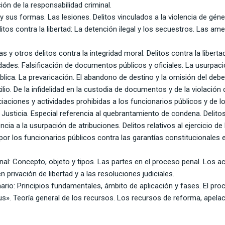
ión de la responsabilidad criminal.
o y sus formas. Las lesiones. Delitos vinculados a la violencia de gén
elitos contra la libertad: La detención ilegal y los secuestros. Las a
uras y otros delitos contra la integridad moral. Delitos contra la liber
edades: Falsificación de documentos públicos y oficiales. La usurpaci
blica. La prevaricación. El abandono de destino y la omisión del deber
io. De la infidelidad en la custodia de documentos y de la violación
iaciones y actividades prohibidas a los funcionarios públicos y de lo
 Justicia. Especial referencia al quebrantamiento de condena. Delitos
encia a la usurpación de atribuciones. Delitos relativos al ejercicio 
 por los funcionarios públicos contra las garantías constitucionales
enal: Concepto, objeto y tipos. Las partes en el proceso penal. Los 
privación de libertad y a las resoluciones judiciales.
rio: Principios fundamentales, ámbito de aplicación y fases. El proc
». Teoría general de los recursos. Los recursos de reforma, apelació