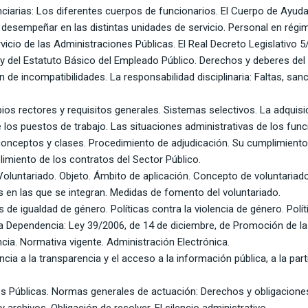
nciarias: Los diferentes cuerpos de funcionarios. El Cuerpo de Ayuda
desempeñar en las distintas unidades de servicio. Personal en régi
rvicio de las Administraciones Públicas. El Real Decreto Legislativo 5
y del Estatuto Básico del Empleado Público. Derechos y deberes del p
de incompatibilidades. La responsabilidad disciplinaria: Faltas, sa
pios rectores y requisitos generales. Sistemas selectivos. La adquisi
e los puestos de trabajo. Las situaciones administrativas de los func
conceptos y clases. Procedimiento de adjudicación. Su cumplimiento.
limiento de los contratos del Sector Público.
Voluntariado. Objeto. Ámbito de aplicación. Concepto de voluntariad
s en las que se integran. Medidas de fomento del voluntariado.
es de igualdad de género. Políticas contra la violencia de género. Pol
la Dependencia: Ley 39/2006, de 14 de diciembre, de Promoción de l
ia. Normativa vigente. Administración Electrónica.
ncia a la transparencia y el acceso a la información pública, a la part
es Públicas. Normas generales de actuación: Derechos y obligacione
y archivos. Obligación de resolver. El silencio administrativo.