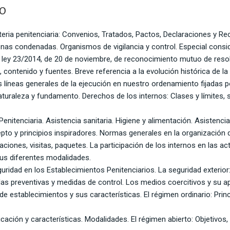
io
eria penitenciaria: Convenios, Tratados, Pactos, Declaraciones y R
as condenadas. Organismos de vigilancia y control. Especial consid
a ley 23/2014, de 20 de noviembre, de reconocimiento mutuo de reso
 contenido y fuentes. Breve referencia a la evolución histórica de la 
s líneas generales de la ejecución en nuestro ordenamiento fijadas por
 naturaleza y fundamento. Derechos de los internos: Clases y límites
nitenciaria. Asistencia sanitaria. Higiene y alimentación. Asistencia 
pto y principios inspiradores. Normas generales en la organización d
aciones, visitas, paquetes. La participación de los internos en las ac
us diferentes modalidades.
guridad en los Establecimientos Penitenciarios. La seguridad exterio
idas preventivas y medidas de control. Los medios coercitivos y su ap
 de establecimientos y sus características. El régimen ordinario: Princ
icación y características. Modalidades. El régimen abierto: Objetivos,