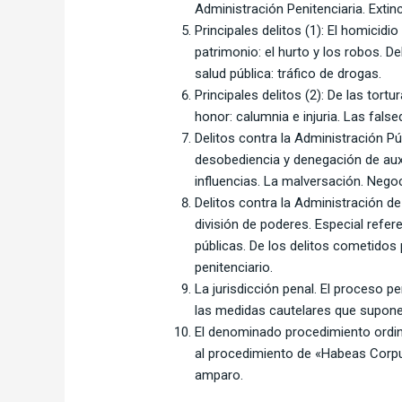
Administración Penitenciaria. Extinc
Principales delitos (1): El homicidi
patrimonio: el hurto y los robos. D
salud pública: tráfico de drogas.
Principales delitos (2): De las tort
honor: calumnia e injuria. Las fals
Delitos contra la Administración Pú
desobediencia y denegación de auxil
influencias. La malversación. Negoc
Delitos contra la Administración de
división de poderes. Especial refer
públicas. De los delitos cometidos
penitenciario.
La jurisdicción penal. El proceso p
las medidas cautelares que suponen 
El denominado procedimiento ordina
al procedimiento de «Habeas Corpus
amparo.