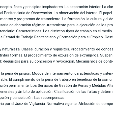
ncepto, fines y principios inspiradores. La separación interior. La clas
tral Penitenciaria de Observación. La observación del interno: El papel 
Elementos y programas de tratamiento. La formación, la cultura y el
saria colaboración régimen-tratamiento para la ejecución de los pr
tenciario: Características. Los distintos tipos de trabajo en el medio
lica Estatal de Trabajo Penitenciario y Formación para el Empleo. Ges
 naturaleza. Clases, duración y requisitos. Procedimiento de conces
tintas formas. El procedimiento de expulsión de extranjeros. Suspens
al: Requisitos para su concesión y revocación. Mecanismos de contro
la pena de prisión: Modos de internamiento, características y criter
sable. El cumplimiento de la pena de trabajo en beneficio de la com
ación permanente. Los Servicios de Gestión de Penas y Medidas Alte
s generales y ámbito de aplicación. Clasificación de las faltas y dete
ipción y cancelación. Las recompensas.
iaria por el Juez de Vigilancia: Normativa vigente. Atribución de com